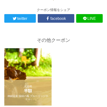
クーポン情報をシェア
twitter
facebook
LINE
その他クーポン
入浴料
半額
神鍋温泉 深緑の風 ブルーリッジホ
テル