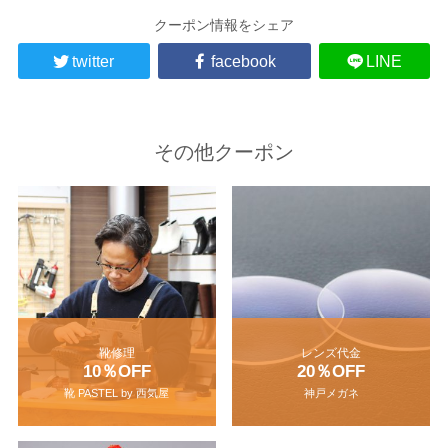
クーポン情報をシェア
twitter
facebook
LINE
その他クーポン
靴修理
レンズ代金
10％OFF
20％OFF
靴 PASTEL by 西気屋
神戸メガネ