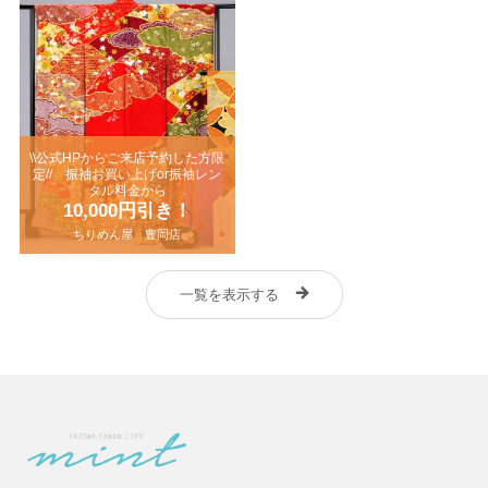
\\公式HPからご来店予約した方限
定// 振袖お買い上げor振袖レン
タル料金から
10,000円引き！
ちりめん屋 豊岡店
一覧を表示する