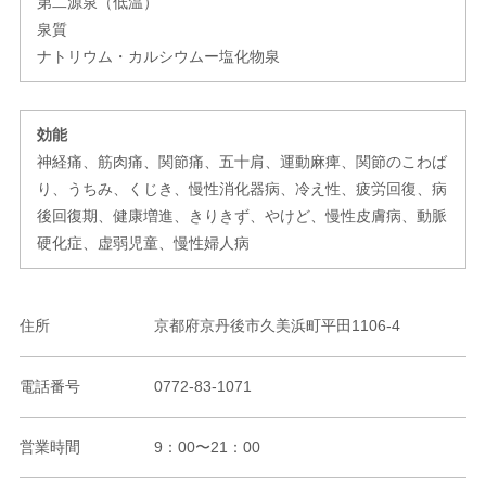
第二源泉（低温）
泉質
ナトリウム・カルシウムー塩化物泉
効能
神経痛、筋肉痛、関節痛、五十肩、運動麻痺、関節のこわば
り、うちみ、くじき、慢性消化器病、冷え性、疲労回復、病
後回復期、健康増進、きりきず、やけど、慢性皮膚病、動脈
硬化症、虚弱児童、慢性婦人病
住所
京都府京丹後市久美浜町平田1106-4
電話番号
0772-83-1071
営業時間
9：00〜21：00