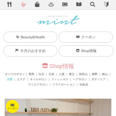
Beauty&Health
クーポン
今月のおすすめ
Shop情報
Shop情報
すべてのサロン
豊岡
出石
日高
八鹿
養父
和田山
網野
峰山
大宮
エステ
ネイルサロン
フィットネス
ヘアサロン
ボディケア
マツエクサロン
リラクゼーション
化粧品
クーポン